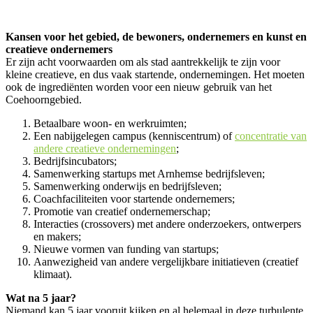
Kansen voor het gebied, de bewoners, ondernemers en kunst en
creatieve ondernemers
Er zijn acht voorwaarden om als stad aantrekkelijk te zijn voor
kleine creatieve, en dus vaak startende, ondernemingen. Het moeten
ook de ingrediënten worden voor een nieuw gebruik van het
Coehoorngebied.
Betaalbare woon- en werkruimten;
Een nabijgelegen campus (kenniscentrum) of
concentratie van
andere creatieve ondernemingen
;
Bedrijfsincubators;
Samenwerking startups met Arnhemse bedrijfsleven;
Samenwerking onderwijs en bedrijfsleven;
Coachfaciliteiten voor startende ondernemers;
Promotie van creatief ondernemerschap;
Interacties (crossovers) met andere onderzoekers, ontwerpers
en makers;
Nieuwe vormen van funding van startups;
Aanwezigheid van andere vergelijkbare initiatieven (creatief
klimaat).
Wat na 5 jaar?
Niemand kan 5 jaar vooruit kijken en al helemaal in deze turbulente