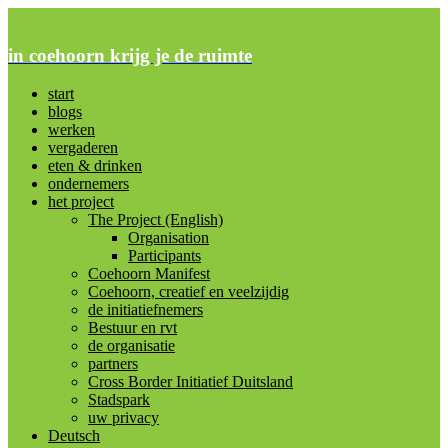
in coehoorn krijg je de ruimte
start
blogs
werken
vergaderen
eten & drinken
ondernemers
het project
The Project (English)
Organisation
Participants
Coehoorn Manifest
Coehoorn, creatief en veelzijdig
de initiatiefnemers
Bestuur en rvt
de organisatie
partners
Cross Border Initiatief Duitsland
Stadspark
uw privacy
Deutsch