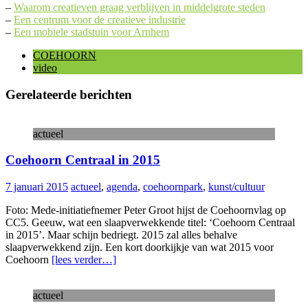
–
Waarom creatieven graag verblijven in middelgrote steden
–
Een centrum voor de creatieve industrie
–
Een mobiele stadstuin voor Arnhem
COEHOORN
video
Gerelateerde berichten
actueel
Coehoorn Centraal in 2015
7 januari 2015
actueel
,
agenda
,
coehoornpark
,
kunst/cultuur
Foto: Mede-initiatiefnemer Peter Groot hijst de Coehoornvlag op
CC5. Geeuw, wat een slaapverwekkende titel: ‘Coehoorn Centraal
in 2015’. Maar schijn bedriegt. 2015 zal alles behalve
slaapverwekkend zijn. Een kort doorkijkje van wat 2015 voor
Coehoorn
[lees verder…]
actueel