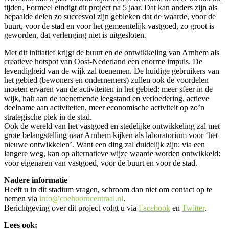
tijden. Formeel eindigt dit project na 5 jaar. Dat kan anders zijn als
bepaalde delen zo succesvol zijn gebleken dat de waarde, voor de
buurt, voor de stad en voor het gemeentelijk vastgoed, zo groot is
geworden, dat verlenging niet is uitgesloten.
Met dit initiatief krijgt de buurt en de ontwikkeling van Arnhem als
creatieve hotspot van Oost-Nederland een enorme impuls. De
levendigheid van de wijk zal toenemen. De huidige gebruikers van
het gebied (bewoners en ondernemers) zullen ook de voordelen
moeten ervaren van de activiteiten in het gebied: meer sfeer in de
wijk, halt aan de toenemende leegstand en verloedering, actieve
deelname aan activiteiten, meer economische activiteit op zo’n
strategische plek in de stad.
Ook de wereld van het vastgoed en stedelijke ontwikkeling zal met
grote belangstelling naar Arnhem kijken als laboratorium voor ‘het
nieuwe ontwikkelen’. Want een ding zal duidelijk zijn: via een
langere weg, kan op alternatieve wijze waarde worden ontwikkeld:
voor eigenaren van vastgoed, voor de buurt en voor de stad.
Nadere informatie
Heeft u in dit stadium vragen, schroom dan niet om contact op te
nemen via
info@coehoorncentraal.nl
.
Berichtgeving over dit project volgt u via
Facebook
en
Twitter
.
Lees ook: