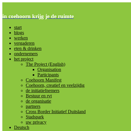
in coehoorn krijg je de ruimte
start
blogs
werken
vergaderen
eten & drinken
ondernemers
het project
The Project (English)
Organisation
Participants
Coehoorn Manifest
Coehoorn, creatief en veelzijdig
de initiatiefnemers
Bestuur en rvt
de organisatie
partners
Cross Border Initiatief Duitsland
Stadspark
uw privacy
Deutsch