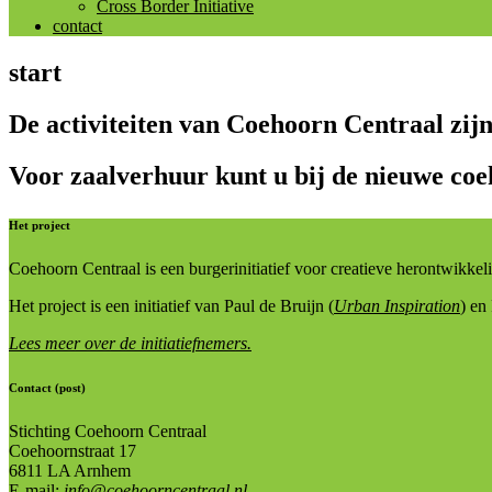
Cross Border Initiative
contact
start
De activiteiten van Coehoorn Centraal zij
Voor zaalverhuur kunt u bij de nieuwe coe
Het project
Coehoorn Centraal is een burgerinitiatief voor creatieve herontwikk
Het project is een initiatief van Paul de Bruijn (
Urban Inspiration
) en
Lees meer over de initiatiefnemers.
Contact (post)
Stichting Coehoorn Centraal
Coehoornstraat 17
6811 LA Arnhem
E-mail:
info@coehoorncentraal.nl